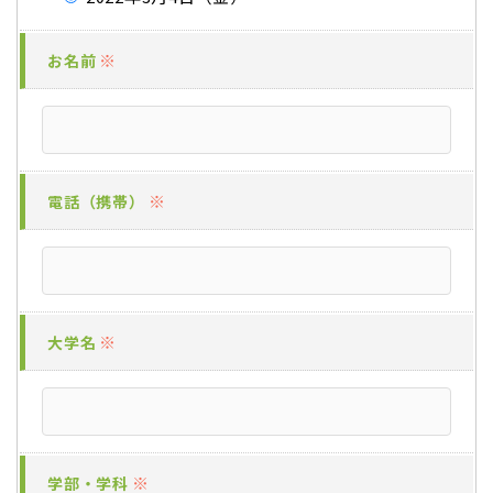
※
お名前
※
電話（携帯）
※
大学名
※
学部・学科