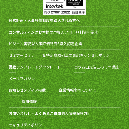
経営計画・人事評価制度を導入される方へ
コンサルティング
お客様の声
導入フロー
無料資料請求
ビジョン実現型人事評価制度®導入認定企業
セミナー
セミナー一覧
特定商取引法の表記
キャンセルポリシー
書籍
テンプレートダウンロード
コラム
山元浩二のミニ講座
メールマガジン
お知らせ
メディア掲載
企業情報
商標について
採用情報
お問い合わせ・よくあるご質問
個人情報保護方針
セキュリティポリシー