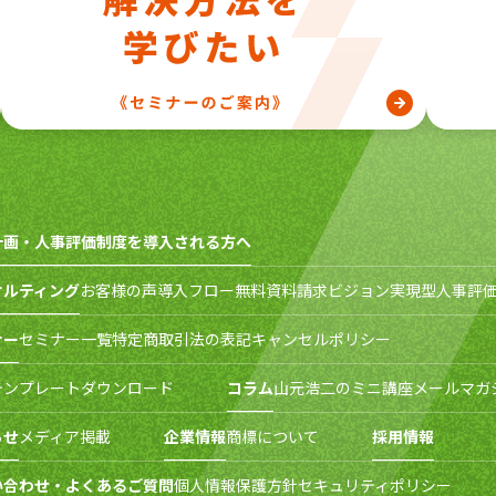
計画・人事評価制度を導入される方へ
サルティング
お客様の声
導入フロー
無料資料請求
ビジョン実現型人事評価
ナー
セミナー一覧
特定商取引法の表記
キャンセルポリシー
テンプレートダウンロード
コラム
山元浩二のミニ講座
メールマガ
らせ
メディア掲載
企業情報
商標について
採用情報
い合わせ・よくあるご質問
個人情報保護方針
セキュリティポリシー