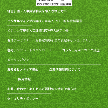
経営計画・人事評価制度を導入される方へ
コンサルティング
お客様の声
導入フロー
無料資料請求
ビジョン実現型人事評価制度®導入認定企業
セミナー
セミナー一覧
特定商取引法の表記
キャンセルポリシー
書籍
テンプレートダウンロード
コラム
山元浩二のミニ講座
メールマガジン
お知らせ
メディア掲載
企業情報
商標について
採用情報
お問い合わせ・よくあるご質問
個人情報保護方針
セキュリティポリシー