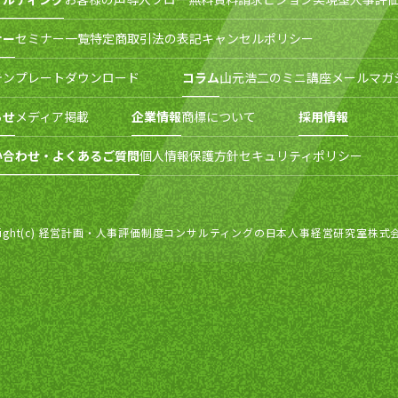
ナー
セミナー一覧
特定商取引法の表記
キャンセルポリシー
テンプレートダウンロード
コラム
山元浩二のミニ講座
メールマガ
らせ
メディア掲載
企業情報
商標について
採用情報
い合わせ・よくあるご質問
個人情報保護方針
セキュリティポリシー
right(c) 経営計画・人事評価制度コンサルティングの日本人事経営研究室株式会社 All r