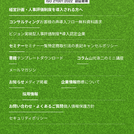
経営計画・人事評価制度を導入される方へ
コンサルティング
お客様の声
導入フロー
無料資料請求
ビジョン実現型人事評価制度®導入認定企業
セミナー
セミナー一覧
特定商取引法の表記
キャンセルポリシー
書籍
テンプレートダウンロード
コラム
山元浩二のミニ講座
メールマガジン
お知らせ
メディア掲載
企業情報
商標について
採用情報
お問い合わせ・よくあるご質問
個人情報保護方針
セキュリティポリシー