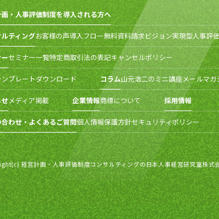
計画・人事評価制度を導入される方へ
サルティング
お客様の声
導入フロー
無料資料請求
ビジョン実現型人事評価
ナー
セミナー一覧
特定商取引法の表記
キャンセルポリシー
テンプレートダウンロード
コラム
山元浩二のミニ講座
メールマガ
らせ
メディア掲載
企業情報
商標について
採用情報
い合わせ・よくあるご質問
個人情報保護方針
セキュリティポリシー
right(c) 経営計画・人事評価制度コンサルティングの日本人事経営研究室株式会社 All r