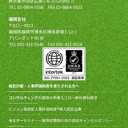
東京都渋谷区広尾1-6-10 Giraffa 7F
TEL 03-6804-5558 FAX 03-6804-5553
福岡支社
〒812－0013
福岡県福岡市博多区博多駅東3-12-1
アバンダント95 9F
TEL 092-433-5546 FAX 092-433-5618
経営計画・人事評価制度を導入される方へ
コンサルティング
お客様の声
導入フロー
無料資料請求
ビジョン実現型人事評価制度®導入認定企業
セミナー
セミナー一覧
特定商取引法の表記
キャンセルポリシー