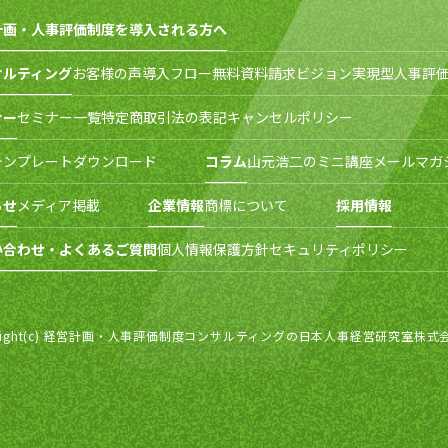
計画・人事評価制度を導入される方へ
サルティング
お客様の声
導入フロー
無料資料請求
ビジョン実現型人事評価
ナー
セミナー一覧
特定商取引法の表記
キャンセルポリシー
テンプレートダウンロード
コラム
山元浩二のミニ講座
メールマガ
らせ
メディア掲載
企業情報
商標について
採用情報
い合わせ・よくあるご質問
個人情報保護方針
セキュリティポリシー
right(c) 経営計画・人事評価制度コンサルティングの日本人事経営研究室株式会社 All r