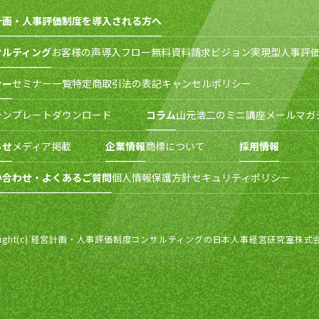
計画・人事評価制度を導入される方へ
サルティング
お客様の声
導入フロー
無料資料請求
ビジョン実現型人事評価
ナー
セミナー一覧
特定商取引法の表記
キャンセルポリシー
テンプレートダウンロード
コラム
山元浩二のミニ講座
メールマガ
らせ
メディア掲載
企業情報
商標について
採用情報
い合わせ・よくあるご質問
個人情報保護方針
セキュリティポリシー
right(c) 経営計画・人事評価制度コンサルティングの日本人事経営研究室株式会社 All r