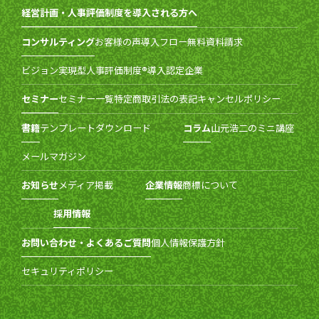
経営計画・人事評価制度を導入される方へ
コンサルティング
お客様の声
導入フロー
無料資料請求
ビジョン実現型人事評価制度®導入認定企業
セミナー
セミナー一覧
特定商取引法の表記
キャンセルポリシー
書籍
テンプレートダウンロード
コラム
山元浩二のミニ講座
メールマガジン
お知らせ
メディア掲載
企業情報
商標について
採用情報
お問い合わせ・よくあるご質問
個人情報保護方針
セキュリティポリシー