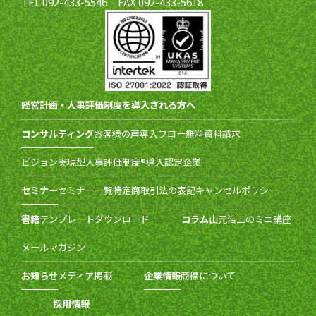
TEL 092-433-5546 FAX 092-433-5618
経営計画・人事評価制度を導入される方へ
コンサルティング
お客様の声
導入フロー
無料資料請求
ビジョン実現型人事評価制度®導入認定企業
セミナー
セミナー一覧
特定商取引法の表記
キャンセルポリシー
書籍
テンプレートダウンロード
コラム
山元浩二のミニ講座
メールマガジン
お知らせ
メディア掲載
企業情報
商標について
採用情報