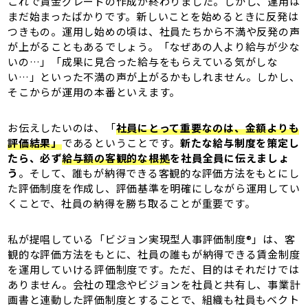
これで賃金グレードの作成が終わりました。しかし、運用は
まだ始まったばかりです。新しいことを始めるときに反発は
つきもの。運用し始めの頃は、社員たちから不満や反発の声
が上がることもあるでしょう。「なぜあの人より給与が少な
いの…」「成果に見合った給与をもらえている気がしな
い…」といった不満の声が上がるかもしれません。しかし、
そこからが運用の本番といえます。
お伝えしたいのは、「
社員にとって重要なのは、金額よりも
評価結果」
であるということです。
新たな給与制度を策定し
たら、必ず
給与額の客観的な根拠
を社員全員に伝えましょ
う
。そして、誰もが納得できる客観的な評価方法をもとにし
た評価制度を作成し、評価基準を明確にしながら運用してい
くことで、社員の納得を勝ち取ることが重要です。
私が提唱している「ビジョン実現型人事評価制度®」は、客
観的な評価方法をもとに、社員の誰もが納得できる賃金制度
を運用していける評価制度です。ただ、目的はそれだけでは
ありません。会社の理念やビジョンを社員と共有し、事業計
画書と連動した評価制度とすることで、組織も社員もベクト