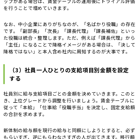
ップがある場合は、賃金テーブルの運用後にトライアル評価
を行うことで埋めていきます。
なお、中小企業にありがちなのが、「名ばかり役職」の存在
です。「副部長」「次長」「課長代理」「課長補佐」といっ
た役職は統合・整理します。ただ、例えば「課長代理」から
「主任」になることで降格イメージがある場合は、「決して
降格ではない」と本人含め社内に周知するのが大事です。
（3）社員一人ひとりの支給項目別金額を設定
する
社員別に給与支給項目ごとの金額を決めていきます。このと
き、上位グレードから調整を行いましょう。賃金テーブルに
従って「本給」「仕事給「役職手当」を決定し、固定支給額
の合計を求めます。
新体制の給与額を現行の給与と同額にしようとすると、必ず
もらいすぎ、逆にもらわなさすぎの人が出てきます。移行額