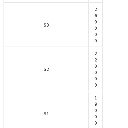
2
6
0
S3
0
0
0
2
2
0
S2
0
0
0
1
9
0
S1
0
0