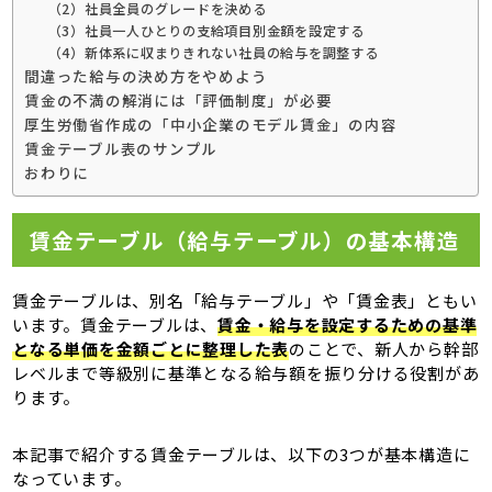
（2）社員全員のグレードを決める
（3）社員一人ひとりの支給項目別金額を設定する
（4）新体系に収まりきれない社員の給与を調整する
間違った給与の決め方をやめよう
賃金の不満の解消には「評価制度」が必要
厚生労働省作成の「中小企業のモデル賃金」の内容
賃金テーブル表のサンプル
おわりに
賃金テーブル（給与テーブル）の基本構造
賃金テーブルは、別名「給与テーブル」や「賃金表」ともい
います。賃金テーブルは、
賃金・給与を設定するための基準
となる単価を金額ごとに整理した表
のことで、新人から幹部
レベルまで等級別に基準となる給与額を振り分ける役割があ
ります。
本記事で紹介する賃金テーブルは、以下の3つが基本構造に
なっています。