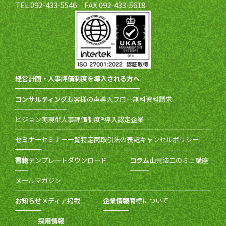
TEL 092-433-5546 FAX 092-433-5618
経営計画・人事評価制度を導入される方へ
コンサルティング
お客様の声
導入フロー
無料資料請求
ビジョン実現型人事評価制度®導入認定企業
セミナー
セミナー一覧
特定商取引法の表記
キャンセルポリシー
書籍
テンプレートダウンロード
コラム
山元浩二のミニ講座
メールマガジン
お知らせ
メディア掲載
企業情報
商標について
採用情報