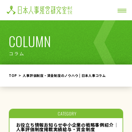
COLUMN
コラム
TOP
人事評価制度・賃金制度のノウハウ | 日本人事コラム
CATEGORY
お役立ち情報
お知らせ
中小企業の戦略
事例紹介
人事評価制度
掲載実績
給与・賃金制度