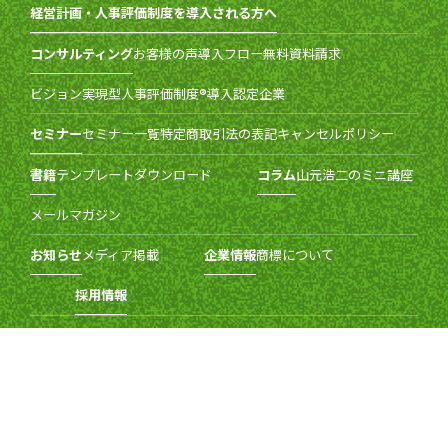
経営計画・人事評価制度を導入される方へ
コンサルティング
お客様の声
導入フロー
無料資料請求
ビジョン実現型人事評価制度®導入認定企業
セミナー
セミナー一覧
特定商取引法の表記
キャンセルポリシー
書籍
テンプレートダウンロード
コラム
山元浩二のミニ講座
メールマガジン
お知らせ
メディア掲載
企業情報
商標について
採用情報
お問い合わせ・よくあるご質問
個人情報保護方針
セキュリティポリシー